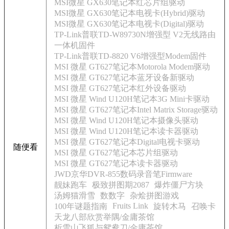
MSI微星 GX630笔记本红芯片组驱动
MSI微星 GX630笔记本电视卡(Hybrid)驱动
MSI微星 GX630笔记本电视卡(Digital)驱动
TP-Link普联TD-W89730N增强型 V2无线路由
一体机固件
TP-Link普联TD-8820 V6增强型Modem固件
MSI 微星 GT627笔记本Motorola Modem驱动
MSI 微星 GT627笔记本蓝牙设备新驱动
MSI 微星 GT627笔记本红外设备驱动
MSI 微星 Wind U120H笔记本3G Mini卡驱动
MSI 微星 GT627笔记本Intel Matrix Storage驱动
MSI 微星 Wind U120H笔记本摄像头驱动
MSI 微星 Wind U120H笔记本读卡器驱动
MSI 微星 GT627笔记本Digital电视卡驱动
随便看
MSI 微星 GT627笔记本芯片组驱动
MSI 微星 GT627笔记本读卡器驱动
JWD京华DVR-855数码录音笔Firmware
靓妹跑车
极致拼图期2087
爆炸僵尸方块
汤姆猫滑雪
数数字
杂烩拼图游戏
Fruits Link
100年谜题指南
旋转木马
召唤卡
天龙八部欣赏举隅/金庸茶馆
析雪山飞狐与鸳鸯刀/金庸茶馆