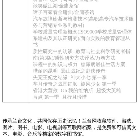
谈笑傲江湖/金庸茶馆
诸子百家看金庸(Ⅱ)/金庸茶馆
汽车故障诊断与检测技术(高职高专汽车技术服
务与营销专业系列教材)
学校质量管理新概念(ISO9000学校质量管理体
系建构及其认证研究)/面向实践的教育管理丛
书
质性研究中的访谈--教育与社会科学研究者指
南(第3版)/质性研究方法译丛/万卷方法
课程中的知识与权力
糖尿病最佳生活方案
嘈耐的昆明
蜀山战纪之剑侠传奇
失宠王妃之结缘
神犬小七 第一季
芈月传奇之战国红颜
旋风少女 第一季
省港大营救
Oh 我的维纳斯
超级大英雄
盲点 第一季
且行且珍惜
传承兰台文化，共同保存历史记忆！兰台网收藏软件、游戏、
图片、图书、电影、电视剧等互联网档案，是免费和可借阅文
本、电影、音乐等档案的数字图书馆。