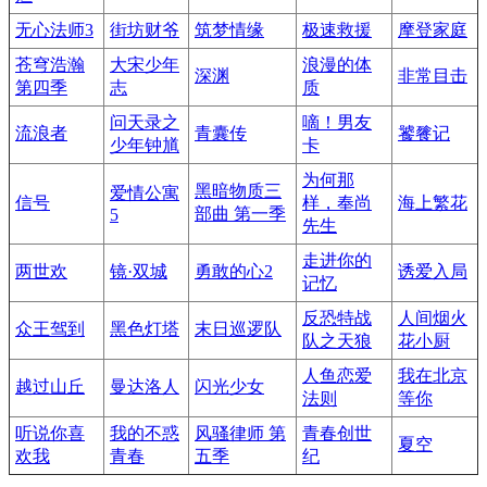
无心法师3
街坊财爷
筑梦情缘
极速救援
摩登家庭
苍穹浩瀚
大宋少年
浪漫的体
深渊
非常目击
第四季
志
质
问天录之
嘀！男友
流浪者
青囊传
饕餮记
少年钟馗
卡
为何那
黑暗物质三
爱情公寓
信号
样，奉尚
海上繁花
部曲 第一季
5
先生
走进你的
两世欢
镜·双城
勇敢的心2
诱爱入局
记忆
反恐特战
人间烟火
众王驾到
黑色灯塔
末日巡逻队
队之天狼
花小厨
人鱼恋爱
我在北京
越过山丘
曼达洛人
闪光少女
法则
等你
听说你喜
我的不惑
风骚律师 第
青春创世
夏空
欢我
青春
五季
纪