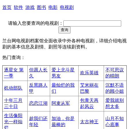
首页
软件
游戏
图书
电影
电视剧
请输入您要查询的电视剧：
兰台网电视剧档案馆全面收录中外各种电视剧，详细介绍电视
剧的基本信息及剧情、剧照等连续剧资料。
热门查询：
逐星女 第
但愿人长
爱上北斗星
不可思议
欢乐英雄
一季
久
男友
的晴朗
反黑路人
最灿烂的我
艾米丽在
沉默不语
机动部队
甲
们
巴黎
的顾小姐
十年三月
包青天再
爱我就别
恋恋江湖
阿麦从军
三十日
起风云
想太多
生活像阳
趁我们还
加油，你是
山月不知
光一样灿
太古神王
年轻
最棒的
心底事
烂