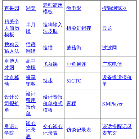
老师简历
百果园
湘菜
微电影
搜狗浏览器
模板
精美个
半月
搜狗输入
人简历
指尖进销存
云龙
谈
法皮肤
模板
搜狗云
猫语
搜猫
蘑菇街
波波网
输入法
翻译
卓博人
高中
飞慕课
小鱼易连
广东电信
才网
物理
北京移
纷享
设备搬运报价
特步
51CTO
动
销客
单
设计
设计公
设计费报
费用
司报价
价单格式
青稞
KMPlayer
报价
单
模板
单
谈心
粤语U
交心谈心
谈话提醒记录
记录
访谈记录表
学院
记录表
表范文
表