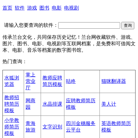
首页
软件
游戏
图书
电影
电视剧
请输入您要查询的软件：
传承兰台文化，共同保存历史记忆！兰台网收藏软件、游戏、
图片、图书、电影、电视剧等互联网档案，是免费和可借阅文
本、电影、音乐等档案的数字图书馆。
热门查询：
掌上
水狐浏
教师应聘
营业
咕咚
猫咪翻译器
览器
简历模板
厅
教师招
网商
应聘教师简历
聘简历
水晶排课
美人计
园
模板
模板
小学教
青海
四川金穗服务
英语教师简历
师简历
文字识别
旅游
云平台
模板
模板