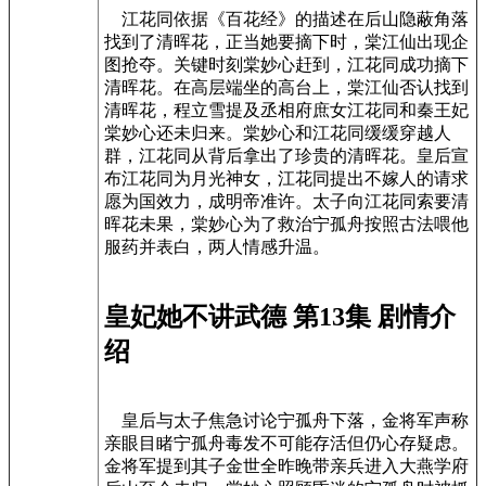
江花同依据《百花经》的描述在后山隐蔽角落
找到了清晖花，正当她要摘下时，棠江仙出现企
图抢夺。关键时刻棠妙心赶到，江花同成功摘下
清晖花。在高层端坐的高台上，棠江仙否认找到
清晖花，程立雪提及丞相府庶女江花同和秦王妃
棠妙心还未归来。棠妙心和江花同缓缓穿越人
群，江花同从背后拿出了珍贵的清晖花。皇后宣
布江花同为月光神女，江花同提出不嫁人的请求
愿为国效力，成明帝准许。太子向江花同索要清
晖花未果，棠妙心为了救治宁孤舟按照古法喂他
服药并表白，两人情感升温。
皇妃她不讲武德 第13集 剧情介
绍
皇后与太子焦急讨论宁孤舟下落，金将军声称
亲眼目睹宁孤舟毒发不可能存活但仍心存疑虑。
金将军提到其子金世全昨晚带亲兵进入大燕学府