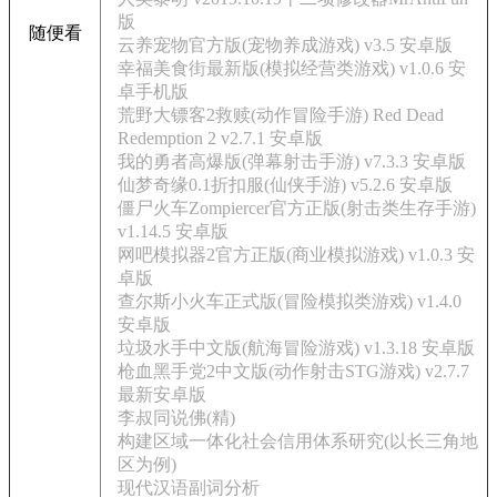
版
随便看
云养宠物官方版(宠物养成游戏) v3.5 安卓版
幸福美食街最新版(模拟经营类游戏) v1.0.6 安
卓手机版
荒野大镖客2救赎(动作冒险手游) Red Dead
Redemption 2 v2.7.1 安卓版
我的勇者高爆版(弹幕射击手游) v7.3.3 安卓版
仙梦奇缘0.1折扣服(仙侠手游) v5.2.6 安卓版
僵尸火车Zompiercer官方正版(射击类生存手游)
v1.14.5 安卓版
网吧模拟器2官方正版(商业模拟游戏) v1.0.3 安
卓版
查尔斯小火车正式版(冒险模拟类游戏) v1.4.0
安卓版
垃圾水手中文版(航海冒险游戏) v1.3.18 安卓版
枪血黑手党2中文版(动作射击STG游戏) v2.7.7
最新安卓版
李叔同说佛(精)
构建区域一体化社会信用体系研究(以长三角地
区为例)
现代汉语副词分析