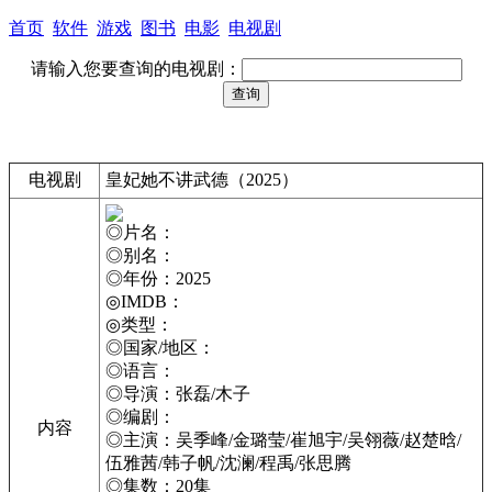
首页
软件
游戏
图书
电影
电视剧
请输入您要查询的电视剧：
电视剧
皇妃她不讲武德（2025）
◎片名：
◎别名：
◎年份：2025
◎IMDB：
◎类型：
◎国家/地区：
◎语言：
◎导演：张磊/木子
◎编剧：
内容
◎主演：吴季峰/金璐莹/崔旭宇/吴翎薇/赵楚晗/
伍雅茜/韩子帆/沈澜/程禹/张思腾
◎集数：20集