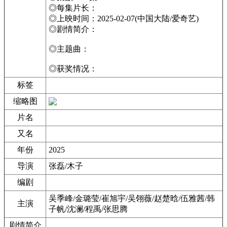
◎每集片长：
◎上映时间：2025-02-07(中国大陆/爱奇艺)
◎剧情简介：
◎主题曲：
◎获奖情况：
标签
缩略图
片名
又名
年份
2025
导演
张磊/木子
编剧
吴季峰/金璐莹/崔旭宇/吴翎薇/赵楚晗/伍雅茜/韩
主演
子帆/沈澜/程禹/张思腾
剧情简介