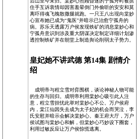
后山至今未归。棠妙心照顾昏迷的宁孤舟时被抓
住手互诉衷情却因害羞晕倒门外偷听的安安和莫
离吓得魂飞魄散撒腿就跑。一只王八出现向棠妙
心宣布她已成为“鬼医”并暗示已治愈宁孤舟的
病。苏乐天透露万户侯发现铁矿的消息棠妙心和
宁孤舟意识到涉及重大阴谋决定制定详细计划渗
透控制铁矿并在朝堂上制造舆论削弱太子势力。
皇妃她不讲武德 第14集 剧情介
绍
成明帝与程立雪对弈围棋，谈论神秘人物可能
的生存与回归。成明帝利用棠妙心吸引此人注
意，程立雪担忧此举对棠妙心不公。万户侯府
内，棠江仙因失去成为太子妃的机会而哭泣，李
氏安慰并暗示会解决棠妙心。秦王府大厅，万户
侯试图与棠妙心和解，但棠妙心巧妙设下圈套，
利用过敏反应让万户侯惊慌逃离。