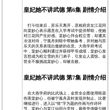
皇妃她不讲武德 第6集 剧情介绍
打斗结束后，苏乐天离开，丞相府庶女江花同
向棠妙心表示愿意在入学考试中提供帮助，使她
对江花同产生好感。棠妙心拜会程立雪，却遭其
冷淡对待，宁孤舟则暗中帮她备考，并对她与苏
乐天的关系表现出傲娇的在意。大燕学府考试
中，棠妙心顺利通过并获得甲等成绩，棠妙心发
言想成为程立雪的关门弟子，引发众人震惊。金
世全不服挑战棠妙心，却被击败。
皇妃她不讲武德 第7集 剧情介绍
在大燕学府的比武场上，金世全企图使用暗器
伤害棠妙心，但被宁孤舟及时发现并制止。比赛
继续进行，进入以“情”字为题的作画与作诗环
节。棠妙心与棠江仙同台竞技，最终凭借吸引蝴