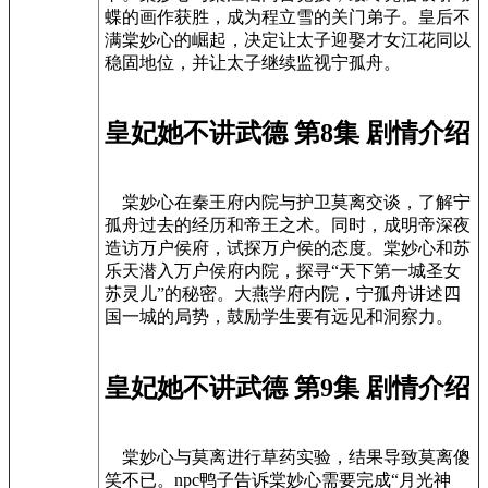
蝶的画作获胜，成为程立雪的关门弟子。皇后不
满棠妙心的崛起，决定让太子迎娶才女江花同以
稳固地位，并让太子继续监视宁孤舟。
皇妃她不讲武德 第8集 剧情介绍
棠妙心在秦王府内院与护卫莫离交谈，了解宁
孤舟过去的经历和帝王之术。同时，成明帝深夜
造访万户侯府，试探万户侯的态度。棠妙心和苏
乐天潜入万户侯府内院，探寻“天下第一城圣女
苏灵儿”的秘密。大燕学府内院，宁孤舟讲述四
国一城的局势，鼓励学生要有远见和洞察力。
皇妃她不讲武德 第9集 剧情介绍
棠妙心与莫离进行草药实验，结果导致莫离傻
笑不已。npc鸭子告诉棠妙心需要完成“月光神