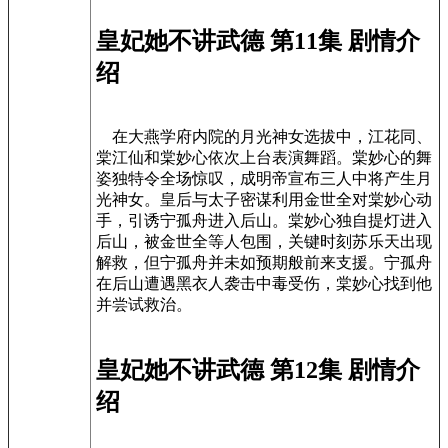
皇妃她不讲武德 第11集 剧情介
绍
在大燕学府内院的月光神女选拔中，江花同、
棠江仙和棠妙心依次上台表演舞蹈。棠妙心的舞
姿独特令全场惊叹，成明帝宣布三人中将产生月
光神女。皇后与太子密谋利用金世全对棠妙心动
手，引诱宁孤舟进入后山。棠妙心独自提灯进入
后山，被金世全等人包围，关键时刻苏乐天出现
解救，但宁孤舟并未如预期般前来支援。宁孤舟
在后山遭遇黑衣人袭击中毒受伤，棠妙心找到他
并尝试救治。
皇妃她不讲武德 第12集 剧情介
绍