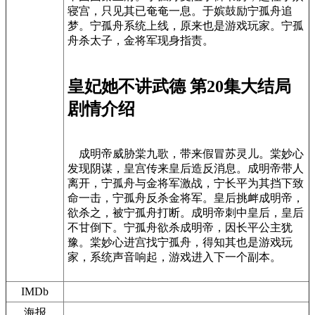
寝宫，只见其已奄奄一息。于嫔鼓励宁孤舟追
梦。宁孤舟系统上线，原来也是游戏玩家。宁孤
舟杀太子，金将军现身指责。
皇妃她不讲武德 第20集大结局
剧情介绍
成明帝威胁棠九歌，带来假冒苏灵儿。棠妙心
发现阴谋，皇宫传来皇后造反消息。成明帝带人
离开，宁孤舟与金将军激战，宁长平为其挡下致
命一击，宁孤舟反杀金将军。皇后挑衅成明帝，
欲杀之，被宁孤舟打断。成明帝刺中皇后，皇后
不甘倒下。宁孤舟欲杀成明帝，因长平公主犹
豫。棠妙心进宫找宁孤舟，得知其也是游戏玩
家，系统声音响起，游戏进入下一个副本。
IMDb
海报