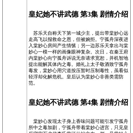
皇妃她不讲武德 第3集 剧情介绍
苏乐天自称天下第一城少主，提出带棠妙心远
走高飞以报救命之恩，但被婉拒。宁孤舟深夜进
入棠妙心房间产生情愫；另一边苏乐天拿出与棠
妙心一模一样的画像眼神复杂。次日，在秦王府
内棠妙心向宁孤舟诉说无奈请求宽恕，并机智地
提出能解其体内之毒。婚礼上太子敬酒致宁孤舟
毒发，棠妙心用穴道按压暂时压制毒性，虽看似
轻浮却化解危机。皇后认为棠妙心非善类需防
范。
皇妃她不讲武德 第4集 剧情介绍
棠妙心发现太子身上香味问题可能引发宁孤舟
所中之毒加剧，宁孤舟带着棠妙心进宫，只见皇