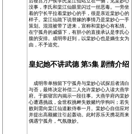
后寝宫万户侯李氏棠江仙站立在一侧，见棠妙心
没事，李氏和棠江仙眼里闪过一丝恶毒。一旁坐
着的宁长平拉着棠妙心的手，很是亲近棠妙心的
样子。棠江仙跪下说替嫁的事情乃是棠妙心一手
策划。混混被带了进来，宣称和棠妙心有私情。
在宁孤舟的威慑下，有胆小的直接承认是李氏心
腹的安排。成明帝赶到，以棠妙心也是嫡生女为
由，不予追究。
皇妃她不讲武德 第5集 剧情介绍
成明帝单独留下宁孤舟与棠妙心试探后者清白
与否，最终决定补偿二人允许棠妙心入读大燕学
府。于嫔寝宫内揭示一段往事。大燕学府内棠妙
心遭遇挑战，金世权挑衅失败赌约学狗叫；若失
败则需向棠江仙道歉侍奉一月。棠妙心自信应对
并提出高额赌注引起轰动。此时苏乐天携花而来
偶遇宁孤舟，气氛微妙。