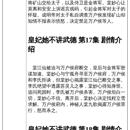
将矿山交给太子，以及侍卫是金将军。棠妙心让
莫离和安安上演谣言戏码，引起金将军对太子的
怀疑。成明帝对太子私自调查万户侯发现矿山却
知情不报表示愤怒，决定禁足万户侯等人。
皇妃她不讲武德 第17集 剧情介
绍
棠江仙被迫与万户侯府断交，皇后与金将军密
谋加速。棠妙心与宁孤舟寻至万户侯府，万户侯
和李氏拒谈，但棠妙心揭露棠江仙已断交之事。
李氏绝望中透露苏灵儿之事，棠妙心得知身世。
追问死因时，李氏被万户侯杀害。万户侯坦白一
切，棠妙心不信。离开后，棠妙心决定找程立雪
求解。万户侯府内，神秘人棠九歌揭露万户侯罪
行，怒而杀之。
皇妃她不讲武德 第18集 剧情介