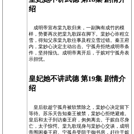
绍
成明帝宣布棠九歌归来，一副胸有成竹的模
样，势要再次把棠九歌踩在脚下。棠妙心诈程立
雪，得知父亲棠九歌往事及程立雪过错。秦王府
内，棠妙心决定主动出击。宁孤舟拒绝成明帝条
件，坚持报仇。成明帝离开后，于嫔对宁孤舟表
示担忧。
皇妃她不讲武德 第19集 剧情介
绍
皇后欲趁宁孤舟被软禁除之，棠妙心决定留下
等待。苏乐天告知秦王被禁，棠妙心拒绝避难。
皇后和太子到访秦王府，匆匆离去。于嫔自尽身
亡，太子惊愕。棠九歌现身与棠妙心交谈，成明
帝围困秦王府。宁孤舟受阻于御书房，赶往于嫔