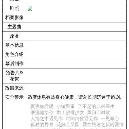
剧照
档案影像
主题曲
原著
基本信息
角色介绍
幕后制作
预告片&
花絮
改编来源
安全警示
适度休息有益身心健康，请勿长期沉迷于追剧。
夏夜知君暖
小镇警事
了不起的儿科医生
浪漫输给你
燃！沙排少女
凤归四时歌
人海之中遇见你
时间倒数遇见你
一见倾心
孤独的野兽
花好月又圆
爱在旅途之反转爱情