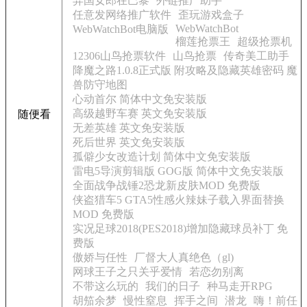
异国女郎在巴黎
外链推广助手
任意发网络推广软件
歪玩游戏盒子
WebWatchBot
WebWatchBot电脑版
榴莲抢票王
超级抢票机
12306山鸟抢票软件
山鸟抢票
传奇美工助手
降魔之路1.0.8正式版 附攻略及隐藏英雄密码 魔
兽防守地图
心动首尔 简体中文免安装版
高级越野车赛 英文免安装版
随便看
无差英雄 英文免安装版
死后世界 英文免安装版
孤僻少女改造计划 简体中文免安装版
雷电5导演剪辑版 GOG版 简体中文免安装版
全面战争战锤2恐龙新皮肤MOD 免费版
侠盗猎车5 GTA5性感火辣妹子载入界面替换
MOD 免费版
实况足球2018(PES2018)增加隐藏球员补丁 免
费版
傲娇与任性
厂督大人真绝色（gl)
网球王子之只关乎爱情
若恋勿别离
不带这么玩的
我们的日子
种马走开RPG
胡笳余梦
慢性窒息
挥手之间
潜龙
嗨！前任