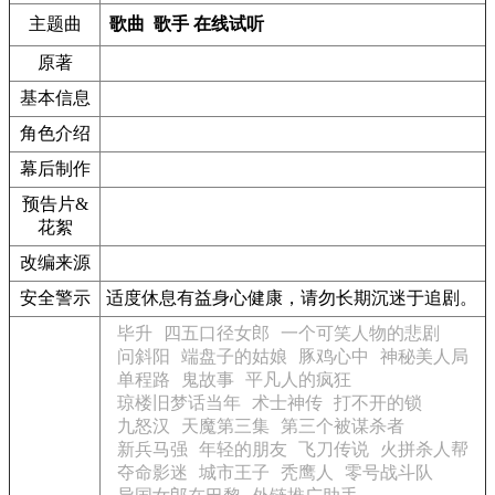
主题曲
歌曲
歌手
在线试听
原著
基本信息
角色介绍
幕后制作
预告片&
花絮
改编来源
安全警示
适度休息有益身心健康，请勿长期沉迷于追剧。
毕升
四五口径女郎
一个可笑人物的悲剧
问斜阳
端盘子的姑娘
豚鸡心中
神秘美人局
单程路
鬼故事
平凡人的疯狂
琼楼旧梦话当年
术士神传
打不开的锁
九怒汉
天魔第三集
第三个被谋杀者
新兵马强
年轻的朋友
飞刀传说
火拼杀人帮
夺命影迷
城市王子
秃鹰人
零号战斗队