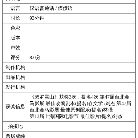
语言
汉语普通话 / 傈僳语
时长
93分钟
色彩
版本
声效
评分
8.0分
制作机构
出品机构
发行机构
《碧罗雪山》获奖3次，提名4次 第47届台北金
马影展 最佳改编剧本(提名)存文学 /刘杰 第47届
获奖信息
台北金马影展 最佳原创配乐(提名)林强
第13届上海国际电影节 最佳影片(提名)刘杰
拍摄地
票房成绩