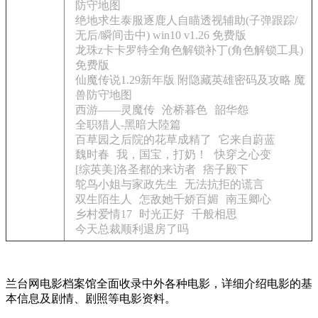
防守地图
绝地求生泰服逐鹿人自瞄透视辅助(子弹跟踪/
无后/瞬间击中) win10 v1.26 免费版
龙珠z卡卡罗特全角色解锁补丁(角色解锁工具)
免费版
仙魔传说1.29新年版 附隐藏英雄密码及攻略 魔
兽防守地图
西游——灵魔传
沧桥暮色
韶华怨
全职猎人-黑暗大陸篇
百草园之后院的花草成精了
它来自蔚蓝
魏时春
我，国宝，打奶！
快穿之心变
[综英美]洛圣都的来访者
痞子殿下
鸵鸟小姐与家政先生
无法抗拒的谎言
双生陌生人
怎敌她千娇百媚
南玉卿心
乡村爱情17
时光正好
千般相思
今天总裁顺利退房了吗
兰台网电影档案馆全面收录中外各种电影，详细介绍电影的基
本信息及剧情、剧照等电影资料。