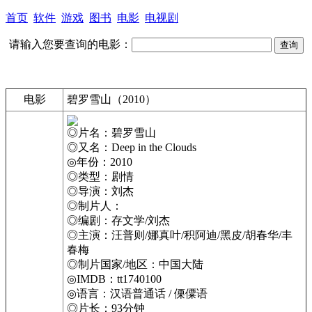
首页
软件
游戏
图书
电影
电视剧
请输入您要查询的电影：
电影
碧罗雪山（2010）
◎片名：碧罗雪山
◎又名：Deep in the Clouds
◎年份：2010
◎类型：剧情
◎导演：刘杰
◎制片人：
◎编剧：存文学/刘杰
◎主演：汪普则/娜真叶/积阿迪/黑皮/胡春华/丰
春梅
◎制片国家/地区：中国大陆
◎IMDB：tt1740100
◎语言：汉语普通话 / 傈僳语
◎片长：93分钟