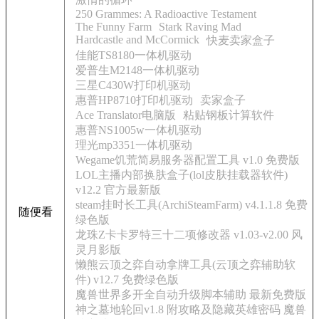
250 Grammes: A Radioactive Testament
The Funny Farm
Stark Raving Mad
Hardcastle and McCormick
快麦卖家盒子
佳能TS8180一体机驱动
爱普生M2148一体机驱动
三星C430W打印机驱动
惠普HP8710打印机驱动
卖家盒子
Ace Translator电脑版
粘贴钢板计算软件
惠普NS1005w一体机驱动
理光mp3351一体机驱动
Wegame饥荒简易服务器配置工具 v1.0 免费版
LOL主播内部换肤盒子(lol皮肤挂载器软件)
v12.2 官方最新版
steam挂时长工具(ArchiSteamFarm) v4.1.1.8 免费
随便看
绿色版
龙珠Z卡卡罗特三十二项修改器 v1.03-v2.00 风
灵月影版
懒熊云顶之弈自动拿牌工具(云顶之弈辅助软
件) v12.7 免费绿色版
魔兽世界多开全自动升级脚本辅助 最新免费版
神之墓地轮回v1.8 附攻略及隐藏英雄密码 魔兽