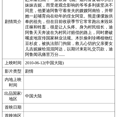
妹妹吉妮，而受老观念影响的爷爷多利拔坚决不
同意，他要迪阿鲁守着丧夫的嫂嫂阿南恰，并帮
她一起哺育尙在幼年的侄女阿亚。熊是傈僳族供
剧情简介
奉的祖先，但在目前收获季节它常常跑出来毀坏
庄稼和牲畜，很是让人头疼。身为村民组长，迪
阿鲁天天奔波在为村民讨赔偿的路上，同时磨破
嘴皮地宣传国家林业法规。木扒偷剥珍稀植物红
豆杉皮，被执法部门拘留，救儿心切的父亲要女
儿吉妮嫁给混混阿达，以期讨来彩礼交罚款，迪
阿鲁闻讯痛苦万分......
上映时间
2010-06-12(中国大陆)
影片类型
剧情
内地上映
时间
出品国家/
中国大陆
地区
首映日期
首映地区