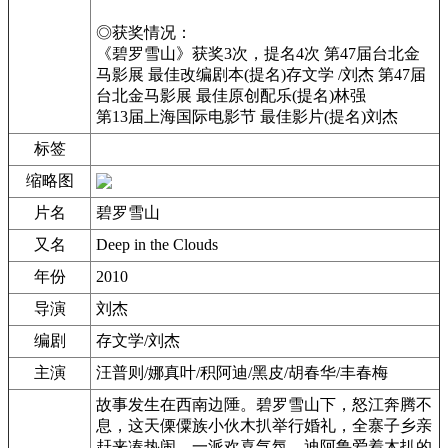
◎获奖情况：
《碧罗雪山》获奖3次，提名4次 第47届台北金
马影展 最佳改编剧本(提名)存文学 /刘杰 第47届
台北金马影展 最佳原创配乐(提名)林强
第13届上海国际电影节 最佳影片(提名)刘杰
标签
缩略图
片名
碧罗雪山
又名
Deep in the Clouds
年份
2010
导演
刘杰
编剧
存文学/刘杰
主演
汪普则/娜真叶/积阿迪/黑皮/胡春华/丰春梅
故事发生在西南边陲。碧罗雪山下，怒江奔腾不
息，这天傈僳族小伙木扒举行婚礼，全寨子乡亲
赶来凑热闹，一派欢喜气氛。迪阿鲁爱着木扒的