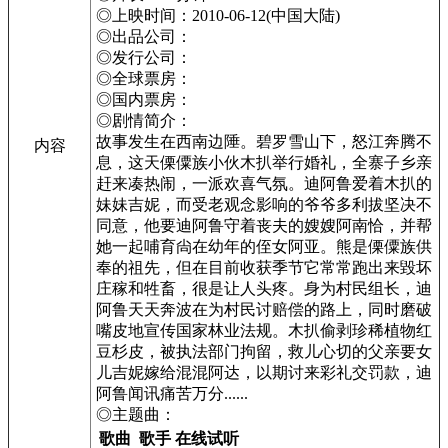
◎上映时间：2010-06-12(中国大陆)
◎出品公司：
◎发行公司：
◎全球票房：
◎国内票房：
◎剧情简介：
故事发生在西南边陲。碧罗雪山下，怒江奔腾不
内容
息，这天傈僳族小伙木扒举行婚礼，全寨子乡亲
赶来凑热闹，一派欢喜气氛。迪阿鲁爱着木扒的
妹妹吉妮，而受老观念影响的爷爷多利拔坚决不
同意，他要迪阿鲁守着丧夫的嫂嫂阿南恰，并帮
她一起哺育尙在幼年的侄女阿亚。熊是傈僳族供
奉的祖先，但在目前收获季节它常常跑出来毀坏
庄稼和牲畜，很是让人头疼。身为村民组长，迪
阿鲁天天奔波在为村民讨赔偿的路上，同时磨破
嘴皮地宣传国家林业法规。木扒偷剥珍稀植物红
豆杉皮，被执法部门拘留，救儿心切的父亲要女
儿吉妮嫁给混混阿达，以期讨来彩礼交罚款，迪
阿鲁闻讯痛苦万分......
◎主题曲：
歌曲
歌手
在线试听