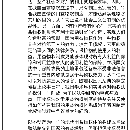
达，整个社会对财产的利用就越有效率。因此，
在我国当前物权立法中，只有制定出完善的、符
合我国国情的用益物权制度，才能达到实现物尽
其用的目的，从而真正发挥社会主义公有制的优
越性。另一方面， “有恒产者有恒心”，完善的用
益物权制度也有利于鼓励财富的创造，实现人们
创造财富的预期。因为用益物权作为一种物权，
具有对抗第三人的效力，较之于债权，它更能稳
定当事人间的法律关系，保护物的使用人的利
益。用益物权制度更能够体现对所有人利益的保
障和对用益物权人的使用利益的保障。在我国实
践中，保障农民的土地承包经营权不受非法侵害
的一个重要内容就是赋予其物权效力，从而使其
可以对抗第三人的侵害。随着我国民法典的制定
被提上议事日程，我国学术界和实务界对物权法
的探讨一时间成 为了民法学研究的重点与热
点，而物权法对于用益物权制度的特别关注又使
得如何构建我国的用益物权体系成为了我国制定
物权法过程中争议最大的问题。
以不动产为中心的现代用益物权体的构建应当汲
取法制先进国家的有益经验。但和担保物权类型