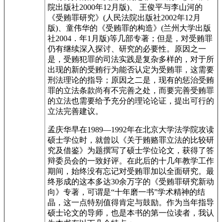
院出版社2000年12月版)、 王俊平与李山河的
《受贿罪研究》(人民法院出版社2002年12月
版)、童伟华的《受贿罪的构造》(兰州大学出版
社2004．年1月版)等几部专著；但是，对受贿罪
仍有继续深入探讨、研究的必要性。原因之一
是，受贿犯罪的司法实践是复杂多样的，对于所
出现的新的受贿行为能否认定为受贿罪，这需要
刑法理论的指导；原因之二是，现有的惩治受贿
罪的立法条款尚有不完善之处，而要完善受贿罪
的立法也需要给予充分的理论论证，提出可行的
立法完善建议。
孟庆华早在1989—1992年在北京大学法学院攻读
硕士学位时，就曾以《关于贿赂罪立法的比较研
究及借鉴》为题撰写了硕士学位论文，获得了答
辩委员会的一致好评。在此后的十几年教学工作
期间，始终没有忘记对受贿罪加以全面研究。最
终形成的这本多达30余万字的《受贿罪研究新动
向》专著，可谓是“十年磨一书”学术精神的结
晶，这一点特别值得肯定与鼓励。作为当年指导
硕士论文的导师，也是本书的第一位读者，我认