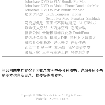
Joboshare DVD to FLV Bundle For Mac
Joboshare DVD to Mobile Phone Bundle for Mac
Joboshare DVD to PSP Bundle for Mac
JPEGCompress
iToner
极客讨论器
Senuti For Mac
Punakea
Simidude
马克思佩恩
宝宝找不同迪斯尼
AL打砖块2
蜘蛛侠太空战
大西洋空袭
忍者游戏
怪兽公园
全能模拟器汉化版 DroidEmu
诺方块免费版
机器人DIR
特种兵之霹雳火
糊涂县令郑板桥
好运来临
任意依恋
西部世界 第一季
欢乐颂
我的奇妙男友
幕后玩家
三生有幸遇上你
恶作剧之吻
兰台网图书档案馆全面收录古今中外各种图书，详细介绍图书
的基本信息及目录、摘要等图书资料。
Copyright © 2004-2025 xlantai.com All Rights Reserved
更新时间：2026/8/9 14:39:51