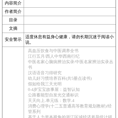
内容简介
作者简介
目录
文摘
适度休息有益身心健康，请勿长期沉迷于阅读小
安全警示
说。
高血压饮食与中医调养全书
江行五月/西人中华西南行纪
中医名家心脑病辨治实录/中医名家辨治实录丛
书
汉语语音习得研究
幼儿好习惯培养百科(共5册点读书)
假如给我三天光明
0-4岁宝宝故事屋：益智认知
公路蓄能型自发光交通标识
天天向上.单元练：数学.4
消费心理学(十二五普通高等教育规划教材)/经
管系列
基于人力资本视角的浙江区域经济差异统计研