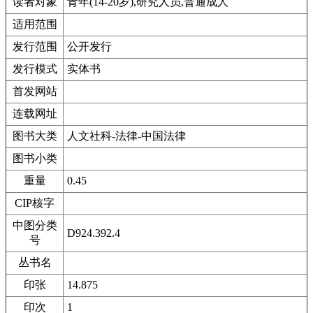
读者对象
青年(14-20岁),研究人员,普通成人
适用范围
发行范围
公开发行
发行模式
实体书
首发网站
连载网址
图书大类
人文社科-法律-中国法律
图书小类
重量
0.45
CIP核字
中图分类
D924.392.4
号
丛书名
印张
14.875
印次
1