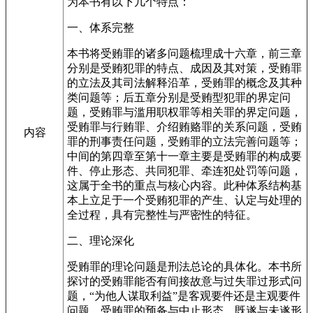
为本书有以下几个特点：
一、体系完整
本书将受贿罪的诸多问题梳理成十六章，前三章
分别是受贿犯罪的特点、成因及其对策，受贿罪
的立法及其司法解释沿革，受贿罪的概念及其种
类问题等；后五章分别是受贿型犯罪的界定问
题，受贿罪与滥用职权罪等相关罪的界定问题，
受贿罪与行贿罪、介绍贿赂罪的关系问题，受贿
内容
罪的刑事责任问题，受贿罪的立法完善问题等；
中间的第四章至第十一章主要是受贿罪的构成要
件、停止形态、共同犯罪、牵连犯处罚等问题，
这属于全书的重点与核心内容。此种体系结构基
本上立足于一个受贿犯罪的产生、认定与处理的
全过程，具有完整性与严密性的特征。
二、理论深化
受贿罪的理论问题是刑法总论的具体化。本书所
探讨的受贿罪能否有间接故意与过失罪过形式问
题，“为他人谋取利益”是客观要件还是主观要件
问题，受贿罪的预备与中止形态、既遂与未遂形