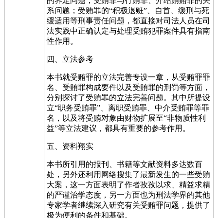
的界定问题；受贿罪与行贿罪、介绍贿赂罪的关
系问题；受贿罪的“积极退赃”、自首、缓刑与死
缓适用等刑事责任问题，都直接对司法人员在司
法实践中正确认定与处理受贿犯罪案件具有指南
性作用。
四、立法参考
本书就受贿罪的立法完善专设一章，从受贿罪罪
名、受贿罪构成要件以及受贿罪的刑罚等方面，
分别探讨了受贿罪的立法完善问题。其中所提设
立“职务受贿罪”、离职受贿罪、中介受贿罪等罪
名，以及将受贿对象由财物扩展至“非物质性利
益”等立法建议，都具有重要的参考作用。
五、资料翔实
本书所引用的报刊、书籍等文献资料多达数百
处，另外还利用网络搜集了最新发生的一些受贿
大案，这一方面表明了作者孜孜以求、精益求精
的严谨治学态度，另一方面也为刑法学界的其他
专家学者继续深入研究有关受贿罪问题，提供了
极为便利的条件和基础。