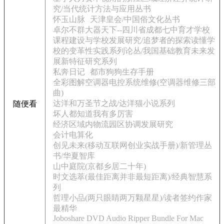
究/当代统计方法与应用丛书
怀玉山脉
天津皇会/中国俗文化丛书
卓尔不群大器天下--四川省成都七中育才学校
课程建设与学校发展研究/追梦者的探索读懂学
校的变革性实践系列论丛/我国基础教育未来发
展新特征研究系列
私奔日记
都市狗狗生存手册
全彩图解空调器电控系统维修(空调器维修三部
曲)
达洋和万圣节之战/达洋猫小说系列
随便看
坏人都知道我有多厉害
经济区域内物流园区协调发展研究
会计电算化
创见未来(移动互联网创业实战手册)/新管理丛
书/华夏智库
山中庭院(京都乡居二十年)
时文选萃(最佳距离并非最短距离)/经典智慧系
列
哲理小品(两只眼睛两万颗星星)/读者签约作家
最精华
Joboshare DVD Audio Ripper Bundle For Mac