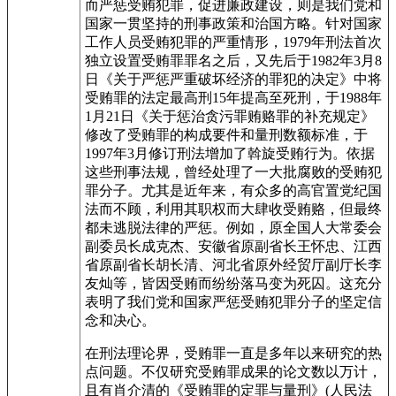
而严惩受贿犯罪，促进廉政建设，则是我们党和
国家一贯坚持的刑事政策和治国方略。针对国家
工作人员受贿犯罪的严重情形，1979年刑法首次
独立设置受贿罪罪名之后，又先后于1982年3月8
日《关于严惩严重破坏经济的罪犯的决定》中将
受贿罪的法定最高刑15年提高至死刑，于1988年
1月21日《关于惩治贪污罪贿赂罪的补充规定》
修改了受贿罪的构成要件和量刑数额标准，于
1997年3月修订刑法增加了斡旋受贿行为。依据
这些刑事法规，曾经处理了一大批腐败的受贿犯
罪分子。尤其是近年来，有众多的高官置党纪国
法而不顾，利用其职权而大肆收受贿赂，但最终
都未逃脱法律的严惩。例如，原全国人大常委会
副委员长成克杰、安徽省原副省长王怀忠、江西
省原副省长胡长清、河北省原外经贸厅副厅长李
友灿等，皆因受贿而纷纷落马变为死囚。这充分
表明了我们党和国家严惩受贿犯罪分子的坚定信
念和决心。
在刑法理论界，受贿罪一直是多年以来研究的热
点问题。不仅研究受贿罪成果的论文数以万计，
且有肖介清的《受贿罪的定罪与量刑》(人民法