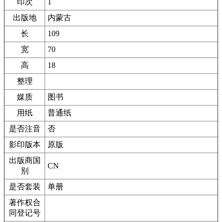
印次
1
出版地
内蒙古
长
109
宽
70
高
18
整理
媒质
图书
用纸
普通纸
是否注音
否
影印版本
原版
出版商国
CN
别
是否套装
单册
著作权合
同登记号