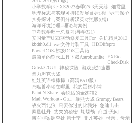
2010-2016第15版)
小学数学(3下XS2023春季)/5·3天天练
烟霞里
地理标志与实现可持续发展目标(地理标志保护
实务探讨与案例分析汉英对照版)(精)
海洋环境治理--理论与案例
中考数学归一总复习(导学321)
安国量产USB驱动修复工具For
关机精灵2013
kbdth0.dll
HDDlifepro
exe文件封装工具
PowerDOS-超级DOS工具箱
EXEto
最简单的刻录工具下载Astroburnlite
CheckDisk
Gdisk32GUI
神秘探险
游戏派加速器
暴力坦克大战
娃娃英语棒棒棒（高清PAD版）
鸭嘴兽泰瑞在哪里
我的蛋糕小铺
Paint N Share
会说话的金杰猫2
Math Workout - Ga...
暴熊大战 Grumpy Bears
战火西北狼
只要你过的比我好
急速出击
凤凰牡丹
丈夫的秘密
蝴蝶劫
商道·天问
海军罪案调查处 第十季
非凡英雄
母亲，母亲