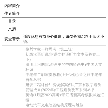
内容简介
作者简介
目录
文摘
适度休息有益身心健康，请勿长期沉迷于阅读小
安全警示
说。
像哲学家一样思考（第二辑）
初级汉语听说(附课文翻译听力文本及答案上
下)
清明上河图(风俗画里的中国绘画史)/中国人文
标识
中老年二胡演奏教程(上升级版)/音之旅中老年
自学丛书
建设工程计价纠纷调解案例--广东省数字造价
管理成果(2022年)/工程造价改革系列丛书
英语(1月版2023高考)/浙江省新高考模拟试题汇
编
电动汽车充电装置结构原理与维修