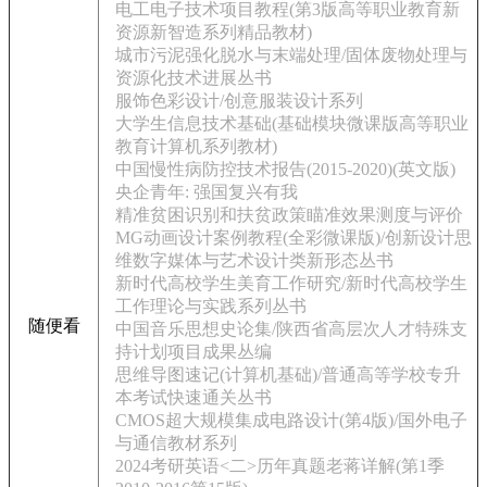
电工电子技术项目教程(第3版高等职业教育新
资源新智造系列精品教材)
城市污泥强化脱水与末端处理/固体废物处理与
资源化技术进展丛书
服饰色彩设计/创意服装设计系列
大学生信息技术基础(基础模块微课版高等职业
教育计算机系列教材)
中国慢性病防控技术报告(2015-2020)(英文版)
央企青年: 强国复兴有我
精准贫困识别和扶贫政策瞄准效果测度与评价
MG动画设计案例教程(全彩微课版)/创新设计思
维数字媒体与艺术设计类新形态丛书
新时代高校学生美育工作研究/新时代高校学生
工作理论与实践系列丛书
随便看
中国音乐思想史论集/陕西省高层次人才特殊支
持计划项目成果丛编
思维导图速记(计算机基础)/普通高等学校专升
本考试快速通关丛书
CMOS超大规模集成电路设计(第4版)/国外电子
与通信教材系列
2024考研英语<二>历年真题老蒋详解(第1季