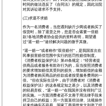
时间的做法违反了《合同法》的规定，因此法院
对其诉讼请求不予支持。
(三)求退不求赔
作为一名消费者，当您遇到缺斤少两或者购买了
假货时，除了退货之外，您是否会索要一倍赔
款?各地消费者协会提供的资料表明，期望通
过“退一赔一”途径解决问题的微乎其微。
“退一赔一”或者称作“双倍赔付”，是我国首次在
民事损害赔偿范围中实行的惩罚性赔偿制度。
《消费者权益保护法》第49条规定：“经营者提
供商品或者服务有欺诈行为的，应当按照消费者
的要求增加赔偿其受到的损失，增加赔偿的金额
为消费者购买商品的价款或者按受服务费用的一
倍。”但在实际生活中，由于消费者对《消费者
权益保护法》的这条规定知之甚少，以及消费者
的轻易弃权，“退一赔一”在我国并没有得到广泛
的实施。一方面消费者还不太善于用法律手段来
捍卫自己的权益；另一方面某些法律、法规操作
起来也确实不容易。国家工商局曾发文列举了经