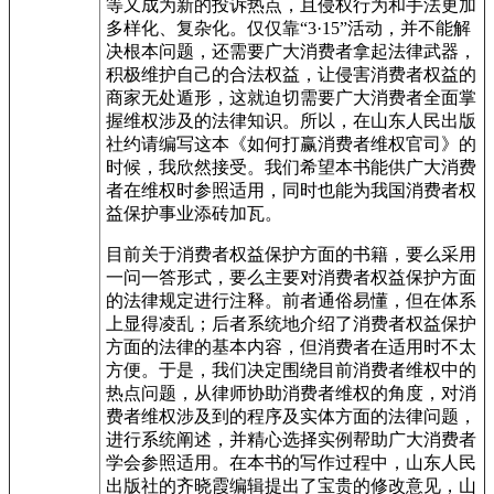
等又成为新的投诉热点，且侵权行为和手法更加
多样化、复杂化。仅仅靠“3·15”活动，并不能解
决根本问题，还需要广大消费者拿起法律武器，
积极维护自己的合法权益，让侵害消费者权益的
商家无处遁形，这就迫切需要广大消费者全面掌
握维权涉及的法律知识。所以，在山东人民出版
社约请编写这本《如何打赢消费者维权官司》的
时候，我欣然接受。我们希望本书能供广大消费
者在维权时参照适用，同时也能为我国消费者权
益保护事业添砖加瓦。
目前关于消费者权益保护方面的书籍，要么采用
一问一答形式，要么主要对消费者权益保护方面
的法律规定进行注释。前者通俗易懂，但在体系
上显得凌乱；后者系统地介绍了消费者权益保护
方面的法律的基本内容，但消费者在适用时不太
方便。于是，我们决定围绕目前消费者维权中的
热点问题，从律师协助消费者维权的角度，对消
费者维权涉及到的程序及实体方面的法律问题，
进行系统阐述，并精心选择实例帮助广大消费者
学会参照适用。在本书的写作过程中，山东人民
出版社的齐晓霞编辑提出了宝贵的修改意见，山