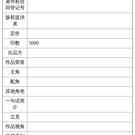
著作权合
同登记号
版权提供
者
定价
印数
5000
出品方
作品荣誉
主角
配角
其他角色
一句话简
介
立意
作品视角