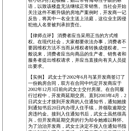
在小区内打起横幅，贴出带有侮辱性字眼的标
语，以致该楼盘无法继续正常销售。当社会开始
关注这件不断升级的房地产案例时，开发商一记
反告，将其中一名业主送上法庭，这位业主因侵
犯他人名誉被判承担责任。
【律师点评】 消费者应当采用正当的方式维
权。在现代社会，大家都要依法办事，消费者不
要因维权方法不当而从维权者转换成侵权者。一
般说来，消费者应当向商品的生产者、销售者和
服务者提出维权请求，并应当直接向有关人员提
出要求。
【实例】 武女士于2002年6月与某开发商签订了
一份购房合同，双方在合同中约定开发商应于
2002年12月3日前向武女士交付房屋。在合同履
行过程中，开发商延期交房。直到2003年4月．2
日武女士才接到开发商的人住通知书，通知她接
到通知书后20日内办理人住手续，并领取逾期交
房违约金。接到入住通知书后，武女士虽然很高
兴，但开发商延期交房的行为却令她难以释怀。
为了治治开发商，武女士决定不按入住通知书指