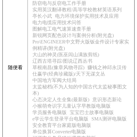
防窃电与反窃电工作手册
实用英汉翻译教程/高等学校教材英语系列
亭长小武
电力环境保护实用技术及应用
电力电缆应用技术问答
图解电工电气速算速查手册
新锐网页配色设计与案例分析(附光盘)
Pro\ENGINEER中文野火版钣金件设计专家实
例精讲(附光盘)
大山的神灵(医巫闾山满族剪纸)
辽西古塔寻踪/图说辽西丛书
随便看
草根南昌(豫章风物寻踪)
赚钱之神邱永汉传
仕赢学(经典珍藏版)/天下无谋文丛
中国地方军阀大结局
太监秘档(不为人知的中国古代太监秘事图文
本)
心态决定人生全集(最新版)
意识形态新论
小猴萌奇识字儿童认字早教版电脑版
学员服务电脑版
宝宝巴士故事电脑版
e学云学生登录平台电脑版
SMA测评电脑版
安全教育平台家庭版电脑版
单位换算Converter电脑版