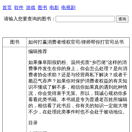
首页
软件
游戏
图书
电影
电视剧
请输入您要查询的图书：
图书
如何打赢消费者维权官司/律师帮你打官司丛书
编辑推荐
如果像阜阳假奶粉、温州劣质“乡巴佬”这样的消
费事件发生在你的身上，你会怎么处理？是向消
费者协会求助？还是与经营商私下解决？或者干
脆忍气吞声？如果你对保护消费者权益的有关知
识不懂或了解不多，相信你如果真的遇到此种情
况，你会觉得束手无策。所以，我诚心规劝你多
看看此类书籍。本书就是专为普通老百姓所编辑
的，相信看了此书后，你有关的知识一定能大增
不少，在处理此类事件时也不会处于被动地位。
目录