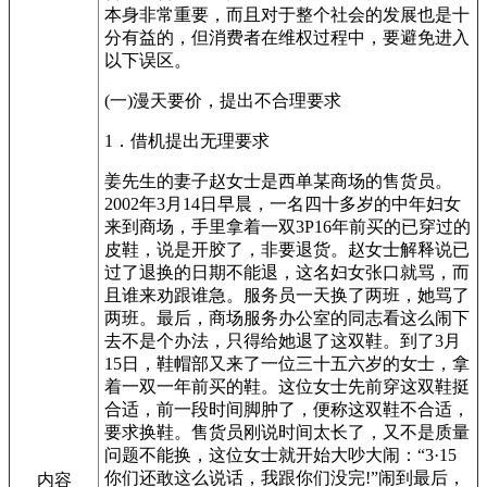
本身非常重要，而且对于整个社会的发展也是十
分有益的，但消费者在维权过程中，要避免进入
以下误区。
(一)漫天要价，提出不合理要求
1．借机提出无理要求
姜先生的妻子赵女士是西单某商场的售货员。
2002年3月14日早晨，一名四十多岁的中年妇女
来到商场，手里拿着一双3P16年前买的已穿过的
皮鞋，说是开胶了，非要退货。赵女士解释说已
过了退换的日期不能退，这名妇女张口就骂，而
且谁来劝跟谁急。服务员一天换了两班，她骂了
两班。最后，商场服务办公室的同志看这么闹下
去不是个办法，只得给她退了这双鞋。到了3月
15日，鞋帽部又来了一位三十五六岁的女士，拿
着一双一年前买的鞋。这位女士先前穿这双鞋挺
合适，前一段时间脚肿了，便称这双鞋不合适，
要求换鞋。售货员刚说时间太长了，又不是质量
问题不能换，这位女士就开始大吵大闹：“3·15
你们还敢这么说话，我跟你们没完!”闹到最后，
内容