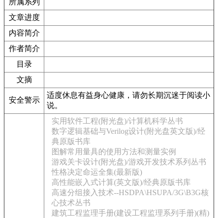
所属系列
文章进度
内容简介
作者简介
目录
文摘
适度休息有益身心健康，请勿长期沉迷于阅读小
安全警示
说。
实用软件工程(附光盘)/计算机科学丛书
数字逻辑基础与Verilog设计(附光盘英文版)/经
典原版书库
图解常用量具的使用方法和测量实例
游戏关卡设计(附光盘)/游戏开发技术系列丛书
性格决定命运全集(最新版)
高性能嵌入式计算(英文版)/经典原版书库
高速分组接入技术--HSDPA\HSUPA/3G\B3G核
心技术丛书
建筑工程监理手册(建设工程监理系列手册)(精)