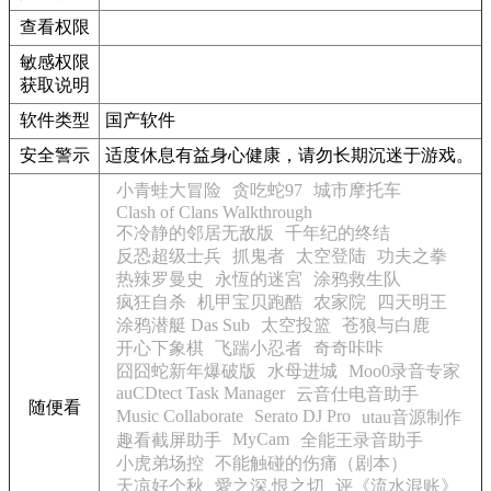
查看权限
敏感权限
获取说明
软件类型
国产软件
安全警示
适度休息有益身心健康，请勿长期沉迷于游戏。
小青蛙大冒险
贪吃蛇97
城市摩托车
Clash of Clans Walkthrough
不冷静的邻居无敌版
千年纪的终结
反恐超级士兵
抓鬼者
太空登陆
功夫之拳
热辣罗曼史
永恆的迷宮
涂鸦救生队
疯狂自杀
机甲宝贝跑酷
农家院
四天明王
涂鸦潜艇 Das Sub
太空投篮
苍狼与白鹿
开心下象棋
飞踹小忍者
奇奇咔咔
囧囧蛇新年爆破版
水母进城
Moo0录音专家
auCDtect Task Manager
云音仕电音助手
随便看
Music Collaborate
Serato DJ Pro
utau音源制作
MyCam
趣看截屏助手
全能王录音助手
小虎弟场控
不能触碰的伤痛（剧本）
天凉好个秋
愛之深,恨之切
评《流水混账》