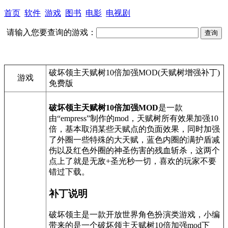
首页
软件
游戏
图书
电影
电视剧
请输入您要查询的游戏：
破坏领主天赋树10倍加强MOD(天赋树增强补丁)
游戏
免费版
破坏领主天赋树10倍加强MOD
是一款
由“empress”制作的mod，天赋树所有效果加强10
倍，基本取消某些天赋点的负面效果，同时加强
了外圈一些特殊的大天赋，蓝色内圈的满护盾减
伤以及红色外圈的神圣伤害的残血斩杀，这两个
点上了就是无敌+圣光秒一切，喜欢的玩家不要
错过下载。
补丁说明
破坏领主是一款开放世界角色扮演类游戏，小编
带来的是一个破坏领主天赋树10倍加强mod下