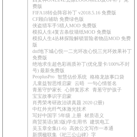
费版
FIFA18转会阵容补丁 v2018.5.16 免费版
CF顾白辅助 免费绿色版
侠盗猎车手5猎人MOD 免费版
模拟人生4复古条纹墙纸MOD 免费版
模拟人生4丛林探险解锁冒险者物品MOD 免费
版
dnf地下城心悦一二光环改心悦三光环效果补丁
免费版
绝地求生超色彩画质补丁(优化显卡/100%不封
号) 最新免费版
PeoplusPro
智慧估价系统
格格龙故事口袋
儿童益智思维启蒙
云晤
一句心情签名
青葱守护家长
心肺复苏术
青葱守护孩子
宝宝故事识字启蒙
肖秀荣考研政治讲真题 2020 (2册)
中红外光纤气体激光技术
写好中国字 5年级 上册
材质语义
商贸英语(第3版)学生用书
建筑电工
吴玉章全集(1-6)
高效公文写作一本通
新撰楹联集《祀三公山碑》字