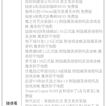
拆卸和建造公司2018 英文免安装版
辐射4高清战前咖啡MOD 免费版
最终幻想15Steam版完美通关存档 免费版
辐射4便携式折叠椅MOD 免费版
魔之符咒全新版9.12 附隐藏英雄密码及游戏攻
略 魔兽防守地图
战狼传说Ⅱ英雄崛起1.01正式版 附隐藏英雄密码
及攻略 魔兽防守地图
地下城与龙1.2.6正式版 附游戏攻略及隐藏英雄
密码 魔兽防守地图
雅典娜8路5.2正式版 附隐藏英雄密码及攻略 魔
兽防守地图
梦天墟1.09正式版 附隐藏英雄密码及游戏攻略
魔兽防守地图
伏魔战记帝国沦陷2.0超级版 附隐藏英雄密码及
游戏攻略 魔兽防守地图
起源VS终始天选之地4.1.0 附隐藏英雄密码及
游戏攻略 魔兽防守地图
Tropical Liquor R18X反和谐补丁(去马赛克) 免
费版
智代后记：美丽的生活 英文免安装版
随便看
四女神ONLINE去除LOGO和ED及OP补丁 免