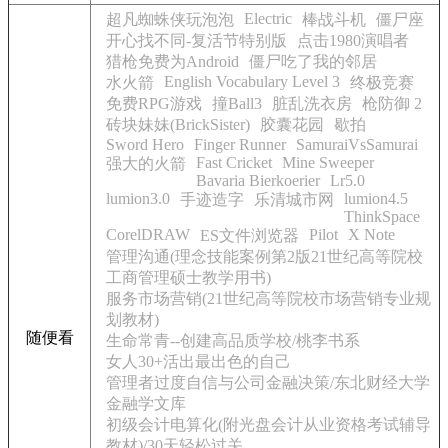
Electric
超凡蜘蛛侠玩泡泡
棒战斗机
僵尸座
开心找不同-复活节特别版
点击1980演唱者
猎枪免费为Android
僵尸吃了我的邻居
English Vocabulary Level 3
水火箭
终极竞赛
免费RPG游戏
撞Ball3
脏乱洗衣房
枪防御 2
砖块妹妹(BrickSister)
胶囊花园
歇拍
Sword Hero
Finger Runner
SamuraiVsSamurai
Fast Cricket
Mine Sweeper
强大的火箭
Bavaria Bierkoerier
Lr5.0
lumion3.0
lumion4.5
手迹造字
乐清城市网
ThinkSpace
CorelDRAW
Pilot
X Note
ES文件浏览器
管理沟通(理念技能案例第2版21世纪高等院校
工商管理硕士教学用书)
服务市场营销(21世纪高等院校市场营销专业规
划教材)
随便看
生命常青--创建高品质学校/桃李书系
女人30+活出最出色的自己
管理者过度自信与公司金融决策/东北财经大学
金融学文库
初级会计电算化(附光盘会计从业资格考试辅导
教材)/30天轻松过关