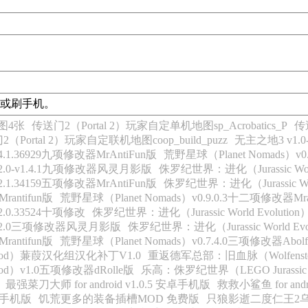
或刷手机。
图4张
传送门2（Portal 2）玩家自定单机地图sp_Acrobatics_P
传送
（Portal 2）玩家自定联机地图coop_build_puzz
无主之地3 v1.
.4.1.36929九项修改器MrAntiFun版
荒野星球（Planet Nomads）v0
v1.2.0-v1.4.1九项修改器风灵月影版
侏罗纪世界：进化（Jurassic World
.2.1.34159五项修改器MrAntiFun版
侏罗纪世界：进化（Jurassic Wo
antifun版
荒野星球（Planet Nomads）v0.9.0.3十二项修改器Mran
.2.0.33524十项修改
侏罗纪世界：进化（Jurassic World Evolutio
）v1.2.0三项修改器风灵月影版
侏罗纪世界：进化（Jurassic World Evol
antifun版
荒野星球（Planet Nomads）v0.7.4.0三项修改器Abolfa
 Blood）蒹葭汉化组汉化补丁V1.0
重返德军总部：旧血脉（Wolfenstein:
ood）v1.0五项修改器dRolle版
乐高：侏罗纪世界（LEGO Jurassic 
最强菜刀大师 for android v1.0.5 安卓手机版
救救小鲨鱼 for andr
安卓手机版
饥荒更多的装备插槽MOD 免费版
只狼影逝二度仁王2乌