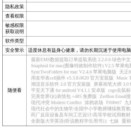
隐私政策
查看权限
敏感权限
获取说明
软件类型
安全警示
适度休息有益身心健康，请勿长期沉迷于使用电脑
最新EMS数据提取订单提取系统 2.2.0.6 绿色中
Snapheal for mac(图像特效制作软件) V2.5 苹果
SyncTwoFolders for mac V2.4.6 苹果电脑版
天正
用友华表cell插件 v5.3.8.0620 官方安装版
Music
潮流音乐软件 2.0 官方安装版
屏幕画笔大师 3.0
随便看
平安天下通 for android V4.1.1 安卓版
csgo去鼠标加
完美世界QQ表情包 +485 免费版
ZerBon Ema
Frisbee?
现代冲突 Modern Conflict
涂鸦农场
九
现代社会中的生物学/全国中小学教师继续教育教
药厂反应设备及车间工艺设计/高等学校试用教材
全新版大学英语(听说教程学生用书1)
七妹
粟裕