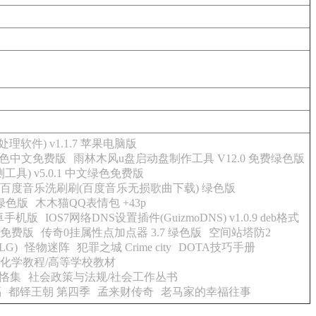
(图像处理软件) v1.1.7 苹果电脑版
 绿色中文免费版
雨林木风u盘启动盘制作工具 V12.0 免费绿色版
ing检测工具) v5.0.1 中文绿色免费版
百度音乐洗刷刷(百度音乐无损歌曲下载) 绿色版
 绿色版
木木猫QQ表情包 +43p
安卓手机版
IOS7网络DNS设置插件(GuizmoDNS) v1.0.9 deb格式
绿色免费版
传奇0挂属性点加点器 3.7 绿色版
空间站塔防2
G)
怪物迷阵
犯罪之城 Crime city
DOTA技巧手册
化学教程/高等学校教材
寅恪集
社会政策与法规/社会工作丛书
福
都铎王朝 第四季
孟来财传奇
老马家的幸福往事