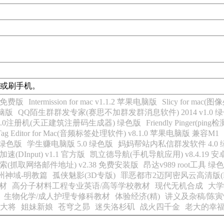
或刷手机。
文免费版
Intermission for mac v1.1.2 苹果电脑版
Slicy for mac
电脑版
QQ陌生群群发专家(赛思不加群发群消息软件) 2014 v1.0
8.0注册机(天正建筑注册码生成器) 绿色版
Friendly Pinger(p
 Tag Editor for Mac(音频标签处理软件) v8.1.0 苹果电脑版 兼容M1
 绿色版
学生赚电脑版 5.0 绿色版
妈妈帮站内私信群发软件 4.0
速(DInput) v1.1 官方版
凯立德导航(手机导航应用) v8.4.19 
il搜索(抓取网络邮件地址) v2.38 免费安装版
昂达v989 root工具 
州神域-明教篇
孤侠魅影(3D专版)
罪恶都市2迈阿密风云高清版(L
材
高分子材料工程专业英语/高等学校教材
现代无机合成
大学
生物化学/成人护理专修科教材
体验经济(精)
讲义及杂稿/陈
大将
姐妹新娘
苍穹之昴
迷失洛杉矶
战火四千金
老大的幸